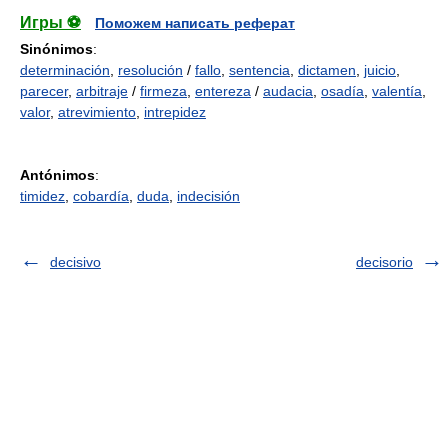
Игры ⚽
Поможем написать реферат
Sinónimos
:
determinación
,
resolución
/
fallo
,
sentencia
,
dictamen
,
juicio
,
parecer
,
arbitraje
/
firmeza
,
entereza
/
audacia
,
osadía
,
valentía
,
valor
,
atrevimiento
,
intrepidez
Antónimos
:
timidez
,
cobardía
,
duda
,
indecisión
decisivo
decisorio