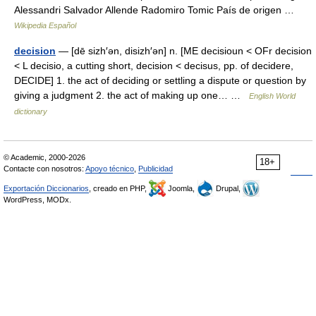
Alessandri Salvador Allende Radomiro Tomic País de origen …
Wikipedia Español
decision
— [dē sizh′ən, disizh′ən] n. [ME decisioun < OFr decision
< L decisio, a cutting short, decision < decisus, pp. of decidere,
DECIDE] 1. the act of deciding or settling a dispute or question by
giving a judgment 2. the act of making up one… …
English World
dictionary
© Academic, 2000-2026
18+
Contacte con nosotros:
Apoyo técnico
,
Publicidad
Exportación Diccionarios
, creado en PHP,
Joomla,
Drupal,
WordPress, MODx.