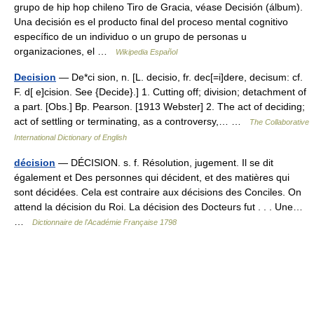
grupo de hip hop chileno Tiro de Gracia, véase Decisión (álbum).
Una decisión es el producto final del proceso mental cognitivo
específico de un individuo o un grupo de personas u
organizaciones, el …
Wikipedia Español
Decision
— De*ci sion, n. [L. decisio, fr. dec[=i]dere, decisum: cf.
F. d[ e]cision. See {Decide}.] 1. Cutting off; division; detachment of
a part. [Obs.] Bp. Pearson. [1913 Webster] 2. The act of deciding;
act of settling or terminating, as a controversy,… …
The Collaborative
International Dictionary of English
décision
— DÉCISION. s. f. Résolution, jugement. Il se dit
également et Des personnes qui décident, et des matières qui
sont décidées. Cela est contraire aux décisions des Conciles. On
attend la décision du Roi. La décision des Docteurs fut . . . Une…
…
Dictionnaire de l'Académie Française 1798