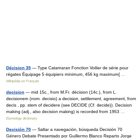
Décision 35
— Type Catamaran Fonction Voilier de série pour
régates Équipage 5 équipiers minimum, 456 kg maximum[ …
Wikipédia en Français
decision
— mid 15c., from M.Fr. décision (14c.), from L.
decisionem (nom. decisio) a decision, settlement, agreement, from
decis , pp. stem of decidere (see DECIDE (Cf. decide)). Decision
making (adj., also decision making) is recorded from 1953 …
Etymology dictionary
Decisión 70
— Saltar a navegación, búsqueda Decisión 70
Género Debate Presentado por Guillermo Blanco Reparto Jorge